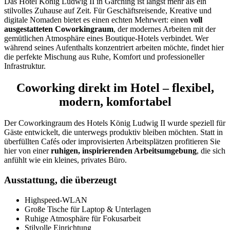
Das Hotel König Ludwig II in Garching ist längst mehr als ein
stilvolles Zuhause auf Zeit. Für Geschäftsreisende, Kreative und
digitale Nomaden bietet es einen echten Mehrwert: einen
voll
ausgestatteten Coworkingraum
, der modernes Arbeiten mit der
gemütlichen Atmosphäre eines Boutique‑Hotels verbindet. Wer
während seines Aufenthalts konzentriert arbeiten möchte, findet hier
die perfekte Mischung aus Ruhe, Komfort und professioneller
Infrastruktur.
Coworking direkt im Hotel – flexibel,
modern, komfortabel
Der Coworkingraum des Hotels König Ludwig II wurde speziell für
Gäste entwickelt, die unterwegs produktiv bleiben möchten. Statt in
überfüllten Cafés oder improvisierten Arbeitsplätzen profitieren Sie
hier von einer
ruhigen, inspirierenden Arbeitsumgebung
, die sich
anfühlt wie ein kleines, privates Büro.
Ausstattung, die überzeugt
Highspeed‑WLAN
Große Tische für Laptop & Unterlagen
Ruhige Atmosphäre für Fokusarbeit
Stilvolle Einrichtung