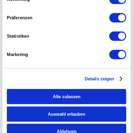
Präferenzen
Statistiken
Marketing
Details zeigen
In den Warenkorb
Bierglas König Ludwig Weißbier 0,5l
Alle zulassen
5,00
€
Prev
Auswahl erlauben
Next
© 2025 Hotel König Ludwig II
Ablehnen