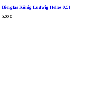
Bierglas König Ludwig Helles 0,5l
5,00
€